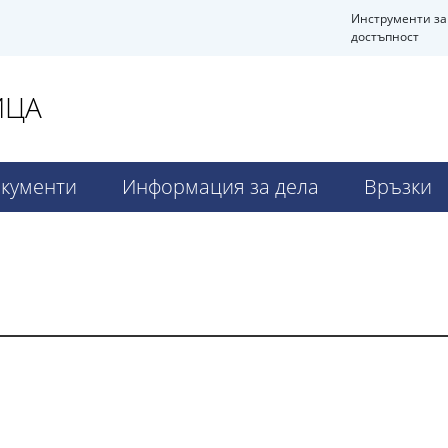
Инструменти за
достъпност
ИЦА
кументи
Информация за дела
Връзки