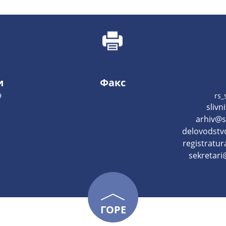
и
Факс
9
rs_
slivn
arhiv@sl
delovodstvo
registratur
sekretari@
ГОРЕ