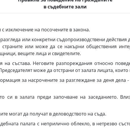
в съдебните зали
с изключение на посочените в закона.
разгледа или конкретни съдопроизводствени действия да
 страните или може да се накърни обществения интер
щници, вещите лица и свидетелите.
я на състава. Неговите разпореждания относно повед
Председателят може да отстрани от залата лицата, които
мация за насрочените за разглеждане за деня дела - н
 си в залата преди започване на заседанието. Влиз
е могат да получат в деловодството на съда.
дебната палата с неприлично облекло, в нетрезво съст