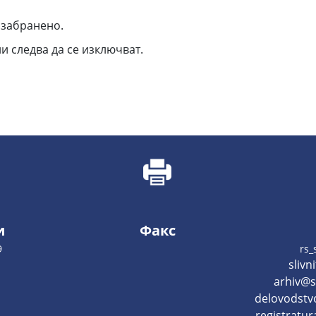
 забранено.
 следва да се изключват.
и
Факс
9
rs_
slivn
arhiv@sl
delovodstvo
registratur