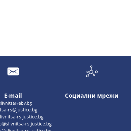
E-mail
Социални мрежи
slivnitza@abv.bg
itsa-rs@justice.bg
ivnitsa-rs.justice.bg
@slivnitsa-rs.justice.bg
a@slivnitsa-rs.justice.bg