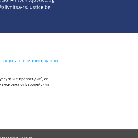
slivnitsa-rs.justice.bg
а защита на личните данни
слуги и е-правосъдие“, се
инансирана от Европейския
о поведение на сайта.