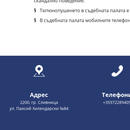
скандално поведение.
§
Тютюнопушенето в съдебната палата е
§
В съдебната палата мобилните телефони
Адрес
Телефон
2200, гр. Сливница
+3597228940
ул. Паисий Хилендарски №84