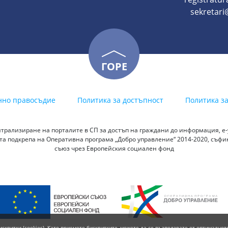
sekretari@
ГОРЕ
нно правосъдие
Политика за достъпност
Политика з
трализиране на порталите в СП за достъп на граждани до информация, е-у
а подкрепа на Оперативна програма „Добро управление“ 2014-2020, съф
съюз чрез Европейския социален фонд
исквитки (cookies). Като приемете бисквитките, можете да се възползвате от оптималнот