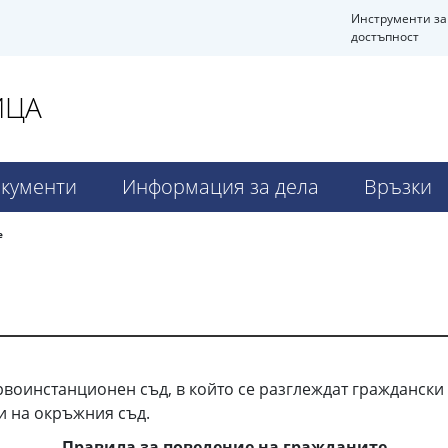
Инструменти за
достъпност
ИЦА
кументи
Информация за дела
Връзки
е
воинстанционен съд, в който се разглеждат граждански 
ни на окръжния съд.
Правила за поведение на гражданите