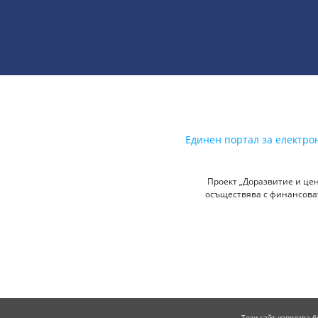
Единен портал за електро
Проект „Доразвитие и цен
осъществява с финансоват
Този сайт използва б