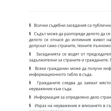
§
Всички съдебни заседания са публични 
§
Съдът може да разпореди делото да се 
делото се отнася до интимния живот на
допускат само страните, техните пълномо
§
Заседанията се водят от председател
задължителни за страните и гражданите. 
§
Всеки гражданин може да получи инфор
информационното табло в съда.
§
Гражданите следва да заемат мястото
неуважение към съда.
§
Информация за определено дело странит
§
Израз на неуважение е влизането в съ