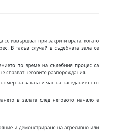
 се извършват при закрити врата, когато
ес. В такъв случай в съдебната зала се
ението по време на съдебния процес са
 не спазват неговите разпореждания.
омер на залата и час на заседанието от
ането в залата след неговото начало е
ояние и демонстриране на агресивно или