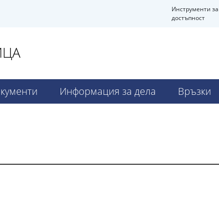
Инструменти за
достъпност
ИЦА
кументи
Информация за дела
Връзки