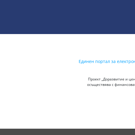
Единен портал за електро
Проект „Доразвитие и цен
осъществява с финансоват