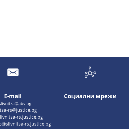
E-mail
Социални мрежи
slivnitza@abv.bg
itsa-rs@justice.bg
ivnitsa-rs.justice.bg
@slivnitsa-rs.justice.bg