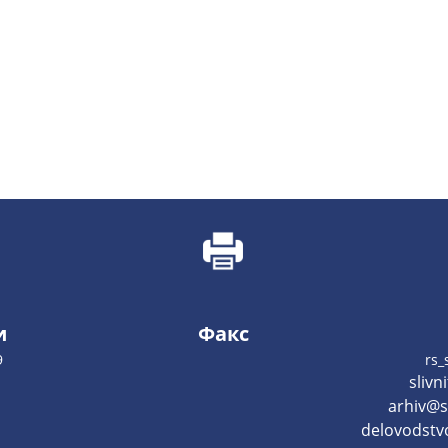
и
Факс
9
rs_
slivn
arhiv@sl
delovodstvo