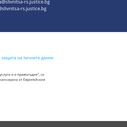
a@slivnitsa-rs.justice.bg
slivnitsa-rs.justice.bg
а защита на личните данни
слуги и е-правосъдие“, се
инансирана от Европейския