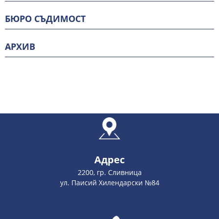
БЮРО СЪДИМОСТ
АРХИВ
Адрес
2200, гр. Сливница
ул. Паисий Хилендарски №84