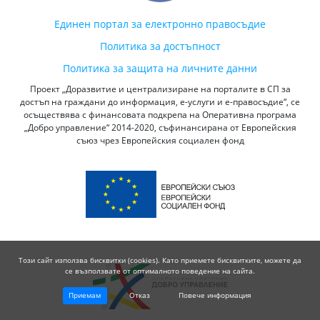
Единен портал за електронно правосъдие
Политика за достъпност
Политика за защита на личните данни
Проект „Доразвитие и централизиране на порталите в СП за
достъп на граждани до информация, е-услуги и е-правосъдие“, се
осъществява с финансовата подкрепа на Оперативна програма
„Добро управление“ 2014-2020, съфинансирана от Европейския
съюз чрез Европейския социален фонд
Този сайт използва бисквитки (cookies). Като приемете бисквитките, можете да
се възползвате от оптималното поведение на сайта.
Приемам
Отказ
Повече информация