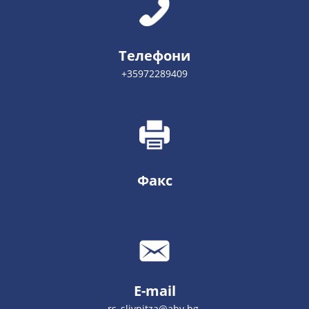
Телефони
+35972289409
Факс
E-mail
rs_slivnitza@abv.bg